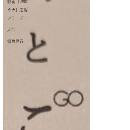
映画『ハル
カナ』応援
シリーズ
大会
街角囲碁