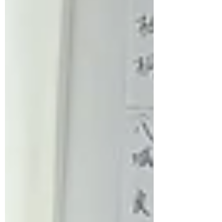
ヒカルの碁Tシャツに気づかれ、シェフの
ご主人も出てこられて直ぐに歓迎モー
ド！ 「神戸から帰省で...」と言うと、
「囲碁サロン・スクール知得さんからメ
ールを頂いてます」と仰り、ひとしきり
情報交換をして、カレーのランチセット
をお願いしました。 元々はご主人のお父
様が２０年続けてこられた碁会所でした
が、常連のお客様のため、また地元の一
般の方も来て もらえるよう食事もできる
カフェの形で５年前に改めてオープンさ
れたのです。 料理人歴30年のご主人のカ
レー、コーヒー、デザートはとても美味
しかったです。竹炭の黒いカレーと白い
ご飯、 その盛り合わせは囲碁がモチーフ
とのこと。カレーの後、手作りデザ