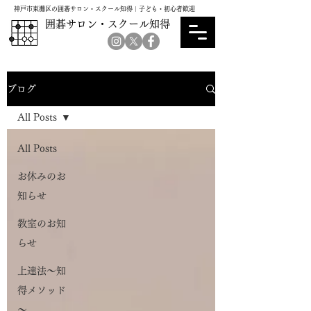
神戸市東灘区の囲碁サロン・スクール知得｜子ども・初心者歓迎
囲碁サロン・スクール知得
ブログ
All Posts
All Posts
お休みのお
知らせ
教室のお知
らせ
上達法～知
得メソッド
～