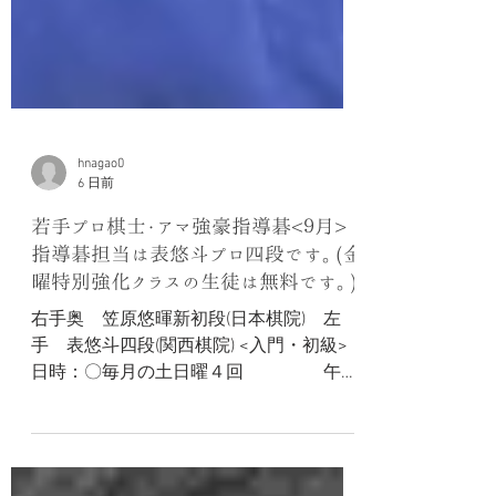
hnagao0
6 日前
若手プロ棋士・アマ強豪指導碁<９月>
指導碁担当は表悠斗プロ四段です。(金
曜特別強化クラスの生徒は無料です。)