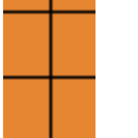
０ ●レッスン料(レッスン会員登録
料２，０００円) ・レッスン会
員 ２，０００円/１回(９０
分) プロ棋士 ３，０００円 ・
教室会員 １，５００円/１回
(９０分) ２，５