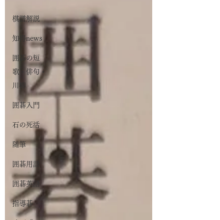
棋譜解説
知得news
囲碁の短
歌・俳句・
川柳
囲碁入門
石の死活
随筆
囲碁用語
囲碁英語
指導碁