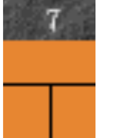
右手奥 笠原悠暉新初段(日本棋院) 左
手 表悠斗四段(関西棋院) <入門・初級>
日時：〇毎月の土日曜４回 午
後 １：００～５：００ 〇毎週木
曜 <指導碁> 午後 １：００～
４：００ 〇毎週木曜 <講座>
午前１０：００～１２：００ 内
容： 指導碁＋局後検討(棋譜添削)/６０
分 ＊毎週木曜午前の講座も受講で
きます。(講座＋指導碁＋自由対局) 料
金： 指導料 入門コース ５，００
０円／ 5回
１０，０
００円／12回 指導員：長尾 宏 元アマ
十傑戦・アマ選手権兵庫県代表(知得主
宰) 長尾盟子 入門インストラ
クター <中級～有段> 日時：〇毎月の土日
曜４回 午後 １：００～５：０