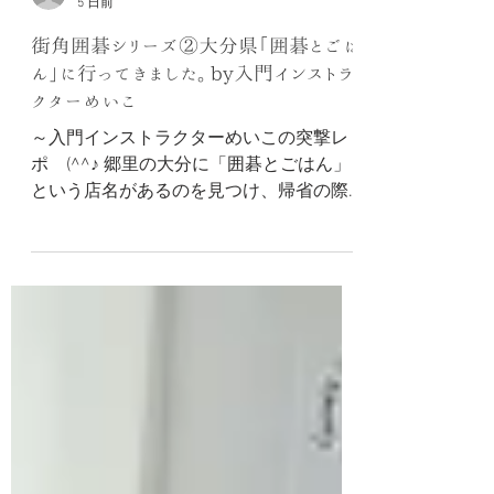
hnagao0
5 日前
街角囲碁シリーズ②大分県「囲碁とごは
ん」に行ってきました。by入門インストラ
クターめいこ
～入門インストラクターめいこの突撃レ
ポ (^^♪ 郷里の大分に「囲碁とごはん」
という店名があるのを見つけ、帰省の際
に立ち寄ってきました。 こじんまりした
建物でしたが、表にはアートな看板との
れんが見え、お洒落なカフェの雰囲気を
確信しました。 中に入ると、長テーブル
に碁盤と碁笥が並び、奥と窓際に男性が
二人碁盤を前に座っています。確かに碁
会所です。 お店の奥様に挨拶をすると、