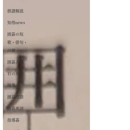
棋譜解説
知得news
囲碁の短
歌・俳句・
川柳
囲碁入門
石の死活
随筆
囲碁用語
囲碁英語
指導碁