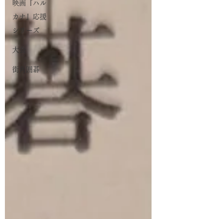
映画『ハル
カナ』応援
シリーズ
大会
街角囲碁