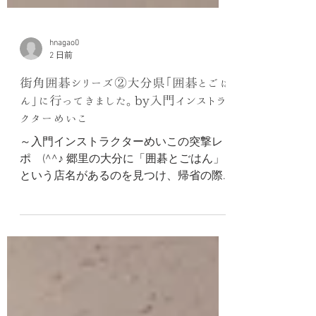
hnagao0
2 日前
街角囲碁シリーズ②大分県「囲碁とごは
ん」に行ってきました。by入門インストラ
クターめいこ
～入門インストラクターめいこの突撃レ
ポ (^^♪ 郷里の大分に「囲碁とごはん」
という店名があるのを見つけ、帰省の際
に立ち寄ってきました。 こじんまりした
建物でしたが、表にはアートな看板との
れんが見え、お洒落なカフェの雰囲気を
確信しました。 中に入ると、長テーブル