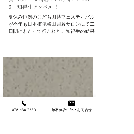
hnagao0
7月28日
夏休みこども囲碁フェスティバル２０２
６ 知得生ガンバル！！
夏休み恒例のこども囲碁フェスティバル
が今年も日本棋院梅田囲碁サロンにて二
日間にわたって行われた。知得生の結果
はどうだったのか、今年は大会デビュー
の子も多かったので少し心配だったが皆
頑張ってくれました。 ７月１９日(日) こ
078-436-7650
無料体験申込・お問合せ
ども王座戦/Aクラス(有段)/Ｂクラス(１～
５級) Bクラス 山下慎也２級 ２－３ ２
級 宮崎裕也４級 ３－２ ３級へ 橘