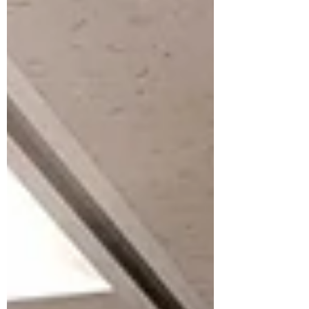
に碁盤と碁笥が並び、奥と窓際に男性が
二人碁盤を前に座っています。確かに碁
会所です。 お店の奥様に挨拶をすると、
ヒカルの碁Tシャツに気づかれ、シェフの
ご主人も出てこられて直ぐに歓迎モー
ド！ 「神戸から帰省で...」と言うと、
「囲碁サロン・スクール知得さんからメ
ールを頂いてます」と仰り、ひとしきり
情報交換をして、カレーのランチセット
をお願いしました。 元々はご主人のお父
様が２０年続けてこられた碁会所でした
が、常連のお客様のため、また地元の一
般の方も来て もらえるよう食事もできる
カフェの形で５年前に改めてオープンさ
れたのです。 料理人歴30年のご主人のカ
レー、コーヒー、デザートはとても美味
しかったです。竹炭の黒いカレーと白い
ご飯、 その盛り合わせは囲碁がモチーフ
とのこと。カレーの後、手作りデザ