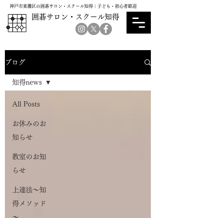
神戸市東灘区の囲碁サロン・スクール知得｜子ども・初心者歓迎
囲碁サロン・スクール知得
ブログ
知得news
All Posts
お休みのお
知らせ
教室のお知
らせ
上達法～知
得メソッド
～