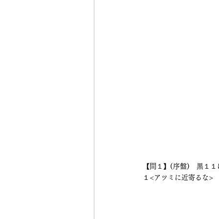
【問１】(序盤)　黒１
１<アツミに近寄るな>