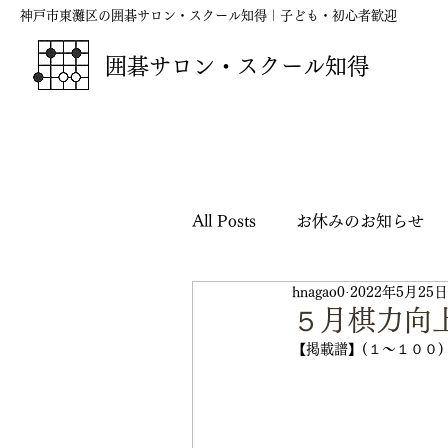
神戸市東灘区の囲碁サロン・スクール知得｜子ども・初心者歓迎
囲碁サロン・スクール知得
All Posts
お休みのお知らせ
hnagao0
2022年5月25日
囲碁の短歌・俳句・川柳
５月棋力向
【掲載譜】(１～１００)
映画『ハルカナ』応援シリー