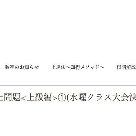
教室のお知らせ
上達法～知得メソッド～
棋譜解説
囲碁入門
石の死活
随筆
囲碁用語
囲碁英語
上問題<上級編>①(水曜クラス大会決
ズ
大会
街角囲碁