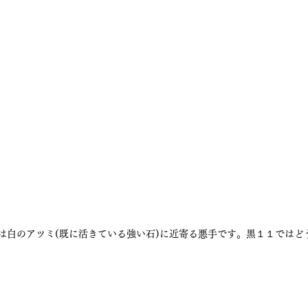
１は白のアツミ(既に活きている強い石)に近寄る悪手です。黒１１ではど