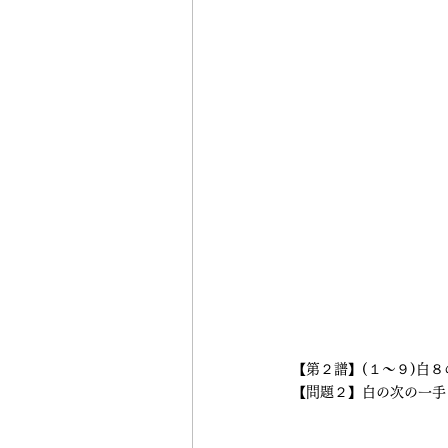
【第２譜】(１～９)白
【問題２】白の次の一手