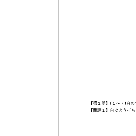
【第１譜】(１～７)白
【問題１】白はどう打ち