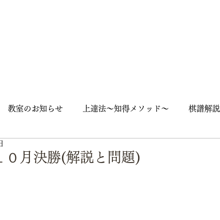
教室のお知らせ
上達法～知得メソッド～
棋譜解説
日
囲碁入門
石の死活
随筆
囲碁用語
囲碁英語
０月決勝(解説と問題)
ズ
大会
街角囲碁