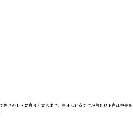
て黒２のヒキに白３と立ちます。黒４は好点ですが白５以下白は中央を
。