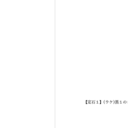
【定石１】(ウケ)黒１