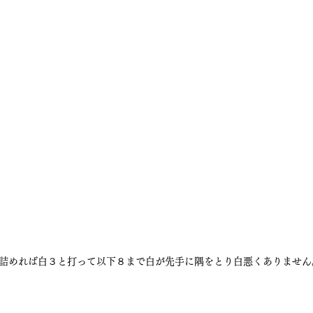
詰めれば白３と打って以下８まで白が先手に隅をとり白悪くありません