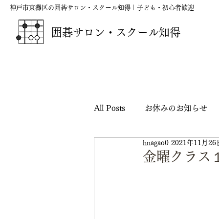
神戸市東灘区の囲碁サロン・スクール知得｜子ども・初心者歓迎
囲碁サロン・スクール知得
All Posts
お休みのお知らせ
hnagao0
2021年11月26
囲碁の短歌・俳句・川柳
金曜クラス１
映画『ハルカナ』応援シリー