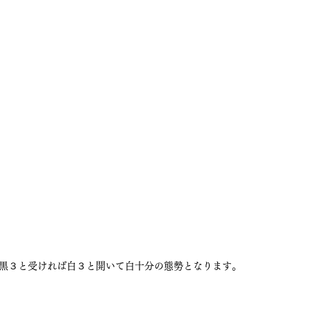
黒３と受ければ白３と開いて白十分の態勢となります。