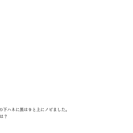
８の下ハネに黒は９と上にノビました。
は？