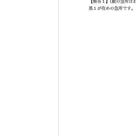
【解答１】(敵の急所は
黒１が攻めの急所です。