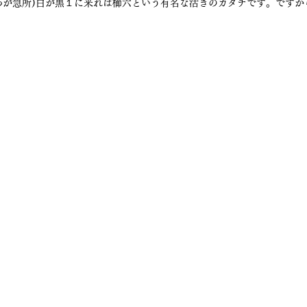
わが急所)白が黒１に来れば櫛六という有名な活きのカタチです。ですか