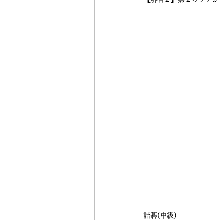
詰碁(中級)