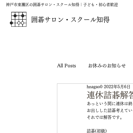
神戸市東灘区の囲碁サロン・スクール知得｜子ども・初心者歓迎
囲碁サロン・スクール知得
All Posts
お休みのお知らせ
hnagao0
2022年5月6日
囲碁の短歌・俳句・川柳
連休詰碁解
あっという間に連休は終
お出しした詰碁考えてい
映画『ハルカナ』応援シリー
それでは解答です。
詰碁(初級)