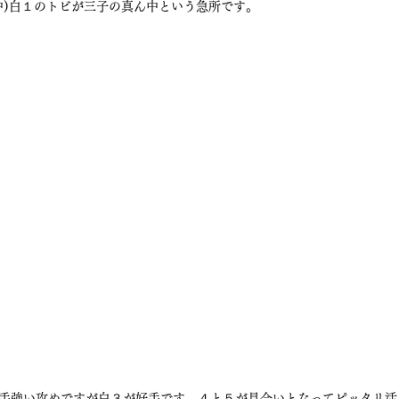
中)白１のトビが三子の真ん中という急所です。
手強い攻めですが白３が好手です。４と５が見合いとなってピッタリ活