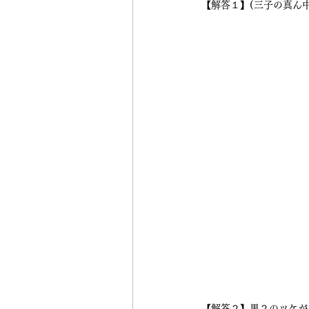
【解答１】(三子の真ん
【解答２】黒２のツケが