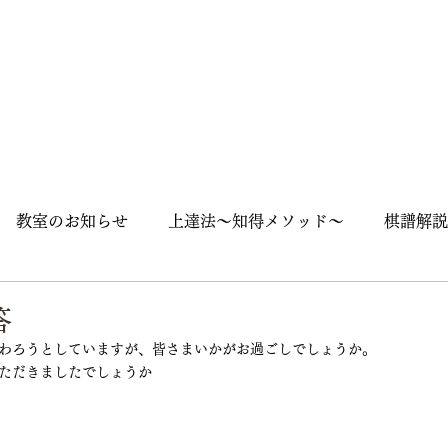
教室のお知らせ
上達法～知得メソッド～
棋譜解説
囲碁入門
石の死活
随筆
囲碁用語
囲碁英語
答
わろうとしていますが、皆さまいかがお過ごしでしょうか。
ただきましたでしょうか
ズ
大会
街角囲碁