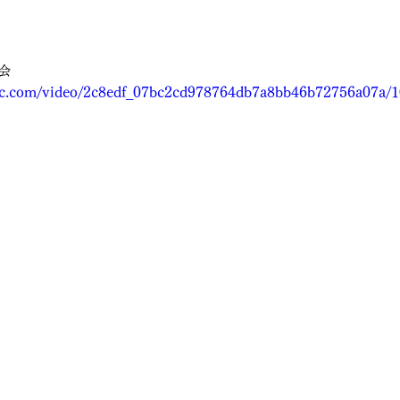
会
atic.com/video/2c8edf_07bc2cd978764db7a8bb46b72756a07a/1