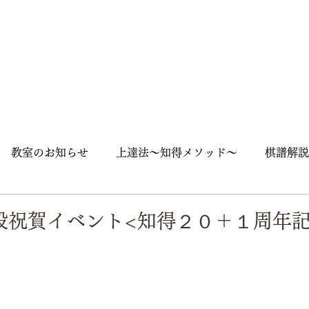
教室のお知らせ
上達法～知得メソッド～
棋譜解説
囲碁入門
石の死活
随筆
囲碁用語
囲碁英語
段祝賀イベント<知得２０＋１周年記
ズ
大会
街角囲碁