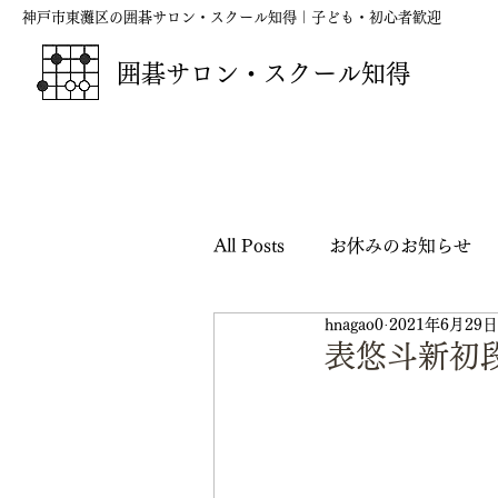
神戸市東灘区の囲碁サロン・スクール知得｜子ども・初心者歓迎
囲碁サロン・スクール知得
All Posts
お休みのお知らせ
hnagao0
2021年6月29日
囲碁の短歌・俳句・川柳
表悠斗新初
映画『ハルカナ』応援シリー