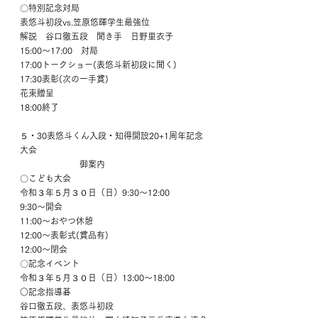
〇特別記念対局
表悠斗初段vs.笠原悠暉学生最強位
解説　谷口徹五段　聞き手　日野里衣子
15:00～17:00　対局
17:00トークショー(表悠斗新初段に聞く)
17:30表彰(次の一手賞)
花束贈呈
18:00終了
５・30表悠斗くん入段・知得開設20+1周年記念
大会
                     御案内
〇こども大会
令和３年５月３０日（日）9:30〜12:00
9:30〜開会
11:00〜おやつ休憩
12:00〜表彰式(賞品有)
12:00〜閉会
〇記念イベント
令和３年５月３０日（日）13:00〜18:00
○記念指導碁
谷口徹五段、表悠斗初段