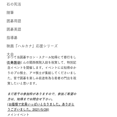
石の死活
随筆
囲碁用語
囲碁英語
指導碁
映画『ハルカナ』応援シリーズ
大会
かつて当囲碁サロン・スクール知得にて修行をし
街角囲碁
た表悠斗くんの関西棋院入段を祝賀して、特別記
念イベントを開催します。イベントには知得ゆか
りのプロ棋士、アマ棋士が集結してくださいまし
た。皆で囲碁を楽しみ前途有為な若者の門出を祝
賀したいと思います。
まだ若干の参加枠がありますので、参加ご希望の
方は、知得までお問合せ下さい。
(お蔭様で定員いっぱいとなりました。ありがと
うございました。2021/5/28)
メインイベント