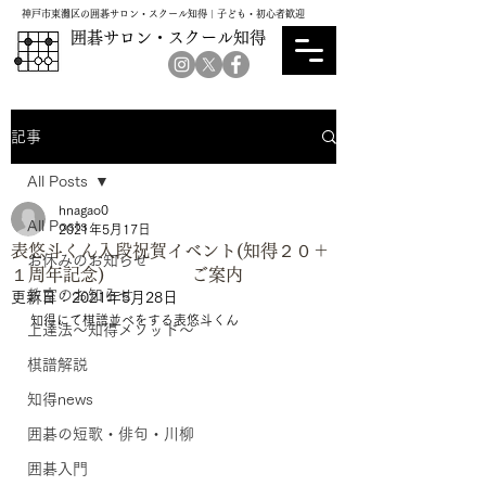
神戸市東灘区の囲碁サロン・スクール知得｜子ども・初心者歓迎
囲碁サロン・スクール知得
記事
All Posts
hnagao0
All Posts
2021年5月17日
表悠斗くん入段祝賀イベント(知得２０＋
お休みのお知らせ
１周年記念) ご案内
教室のお知らせ
更新日：
2021年5月28日
知得にて棋譜並べをする表悠斗くん
上達法～知得メソッド～
棋譜解説
知得news
囲碁の短歌・俳句・川柳
囲碁入門