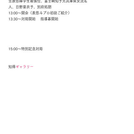
笠原悠暉学生最強位、冨士崎知子元兵庫県女流名
人、日野里衣子、別府拓朗
13:00〜開会（表悠斗プロ初段ご紹介）
13:30〜対局開始　 指導碁開始                        
15:00〜特別記念対局                                     
知得
ギャラリー