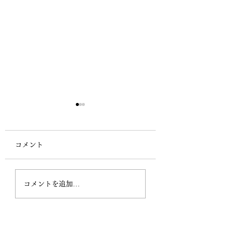
コメント
４月～６月のお休みの
年末年始のお休み
コメントを追加…
ご案内
案内(１２月２９
月３日)