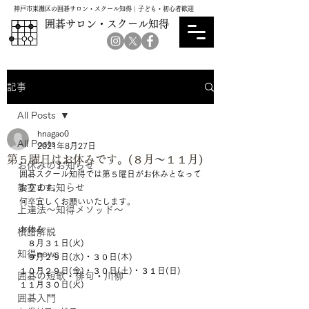
神戸市東灘区の囲碁サロン・スクール知得｜子ども・初心者歓迎
囲碁サロン・スクール知得
記事
All Posts
hnagao0
All Posts
2021年8月27日
第５曜日はお休みです。(８月～１１月)
お休みのお知らせ
囲碁スクール知得では第５曜日がお休みとなって
教室のお知らせ
おります。
何卒宜しくお願いいたします。
上達法～知得メソッド～
お休み
棋譜解説
　８月３１日(火)
知得news
　９月２９日(水)・３０日(木)
１０月２９日(金)・３０日(土)・３１日(日)
囲碁の短歌・俳句・川柳
１１月３０日(火)
囲碁入門