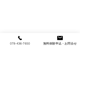
078-436-7650
無料体験申込・お問合せ
コメント
若手プロ棋士・アマ強
夏休みこども囲碁
コメントを追加…