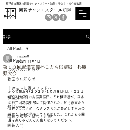
神戸市東灘区の囲碁サロン・スクール知得｜子ども・初心者歓迎
囲碁サロン・スクール知得
記事
All Posts
hnagao0
All Posts
2023年11月1日
第１３回吉備真備杯こども棋聖戦 兵庫
お休みのお知らせ
県大会
教室のお知らせ
上達法～知得メソッド～
去る令和五年(２０２３)１０月８日(日)・２２日
(日)に秋恒例の吉備真備杯こども棋聖戦が、垂水
棋譜解説
の神戸囲碁倶楽部にて開催された。知得教室から
知得news
はＢクラス２名、Ｃクラス５名が参加して日頃の
成果を十分に発揮してくれました。これからも囲
囲碁の短歌・俳句・川柳
碁を楽しみどんどん強くなってください。
囲碁入門