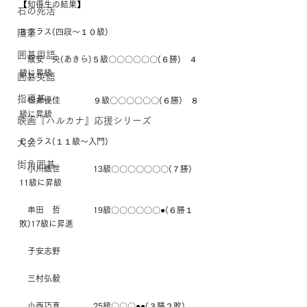
【知得生の結果】
石の死活
Ｂクラス(四段～１０級)
随筆
囲碁用語
　歳安　央(あきら)５級〇〇〇〇〇〇(６勝)　４
級に昇級
囲碁英語
指導碁
　松井優佳　　　　９級〇〇〇〇〇〇(６勝)　８
級に昇級
映画『ハルカナ』応援シリーズ
Ｃクラス(１１級～入門)
大会
街角囲碁
　小川紘世　　　　13級〇〇〇〇〇〇〇(７勝)　
11級に昇級
　串田　哲　　　　19級〇〇〇〇〇〇●(６勝１
敗)17級に昇進
　子安志野
　三村弘毅
　小西巧真　　　　25級〇〇〇●●(３勝２敗)　