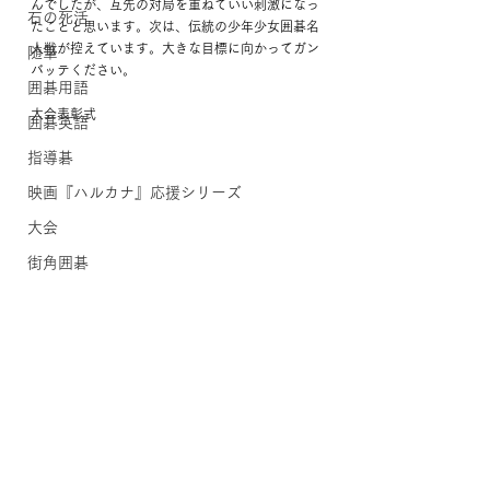
んでしたが、互先の対局を重ねていい刺激になっ
石の死活
たことと思います。次は、伝統の少年少女囲碁名
人戦が控えています。大きな目標に向かってガン
随筆
バッテください。
囲碁用語
大会表彰式
囲碁英語
指導碁
映画『ハルカナ』応援シリーズ
大会
街角囲碁