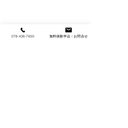
078-436-7650
無料体験申込・お問合せ
コメント
若手プロ棋士・アマ強
夏休みこども囲碁
コメントを追加…
豪指導碁<９月>指導碁
スティバル２０
担当は表悠斗プロ四段
知得生ガンバル！
です。(金曜特別強化ク
ラスの生徒は無料で