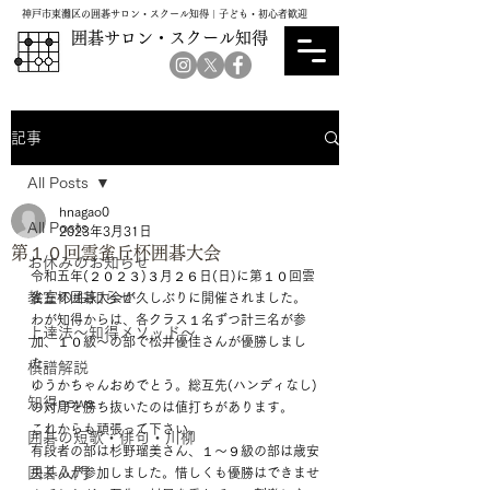
神戸市東灘区の囲碁サロン・スクール知得｜子ども・初心者歓迎
囲碁サロン・スクール知得
記事
All Posts
hnagao0
All Posts
2023年3月31日
第１０回雲雀丘杯囲碁大会
お休みのお知らせ
令和五年(２０２３)３月２６日(日)に第１０回雲
教室のお知らせ
雀丘杯囲碁大会が久しぶりに開催されました。
わが知得からは、各クラス１名ずつ計三名が参
上達法～知得メソッド～
加、１０級～の部で松井優佳さんが優勝しまし
た。
棋譜解説
ゆうかちゃんおめでとう。総互先(ハンディなし)
知得news
の対局を勝ち抜いたのは値打ちがあります。
これからも頑張って下さい。
囲碁の短歌・俳句・川柳
有段者の部は杉野瑠美さん、１～９級の部は歳安
囲碁入門
央くんが参加しました。惜しくも優勝はできませ