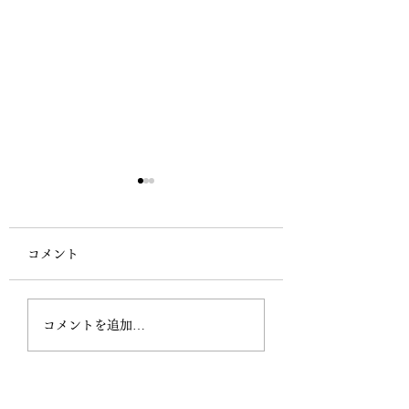
コメント
若手プロ棋士・アマ強
若手プロ棋士・ア
コメントを追加…
豪指導碁<７月>指導碁
豪指導碁<６月>
担当は表悠斗プロ四段
担当は笠原悠暉プ