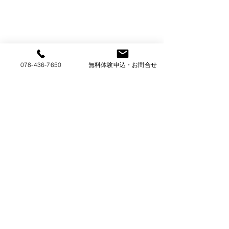
です。(金曜特別強化ク
段です。(金曜特
ラスの生徒は無料で
クラスの生徒は無
す。)
す。)
078-436-7650
無料体験申込・お問合せ