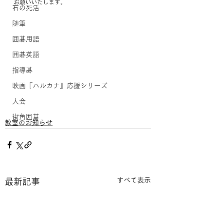
お願いいたします。
石の死活
随筆
囲碁用語
囲碁英語
指導碁
映画『ハルカナ』応援シリーズ
大会
街角囲碁
教室のお知らせ
すべて表示
最新記事