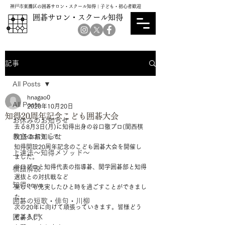
神戸市東灘区の囲碁サロン・スクール知得｜子ども・初心者歓迎
囲碁サロン・スクール知得
記事
All Posts
hnagao0
All Posts
2020年10月20日
知得20周年記念こども囲碁大会
お休みのお知らせ
去る8月3日(月)に知得出身の谷口徹プロ(関西棋
教室のお知らせ
院)をお招きして、
知得開設20周年記念のこども囲碁大会を開催し
上達法～知得メソッド～
ました。
谷口プロと知得代表の指導碁、関学囲碁部と知得
棋譜解説
選抜との対抗戦など
知得news
楽しくも充実したひと時を過ごすことができまし
た。
囲碁の短歌・俳句・川柳
次の20年に向けて頑張っていきます。皆様どう
囲碁入門
ぞよろしく