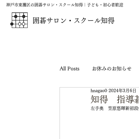
神戸市東灘区の囲碁サロン・スクール知得｜子ども・初心者歓迎
囲碁サロン・スクール知得
All Posts
お休みのお知らせ
hnagao0
2024年3月6日
囲碁の短歌・俳句・川柳
知得 指導
左手奥　笠原悠暉新初段(
映画『ハルカナ』応援シリー