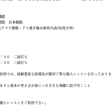
師
】
初段　日本棋院
元アマ十傑戦・アマ選手権兵庫県代表(知得主宰)　　
　　　　
：３０　二面打ち
：３０　二面打ち
知得では、経験豊富な指導員が懇切丁寧な個人レッスンを行っておりま
ますと基本の考え方が身につき大きな飛躍に結び付くこと
個人レッスンをご利用下さい。