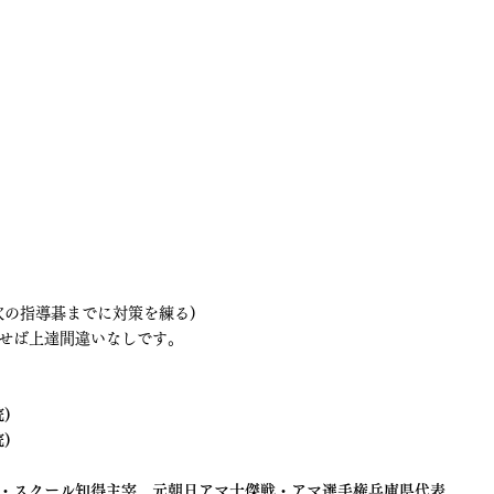
次の指導碁までに対策を練る)
せば上達間違いなしです。
)
)　
・スクール知得主宰　元朝日アマ十傑戦・アマ選手権兵庫県代表