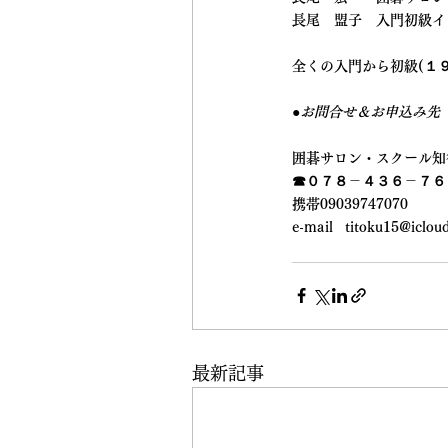
長尾　盟子　入門初級イ
全くの入門から初級(１
●お問合せ＆お申込み先
囲碁サロン・スクール知
☎０７８－４３６－７６
携帯09039747070
e-mail   titoku15@iclo
最新記事