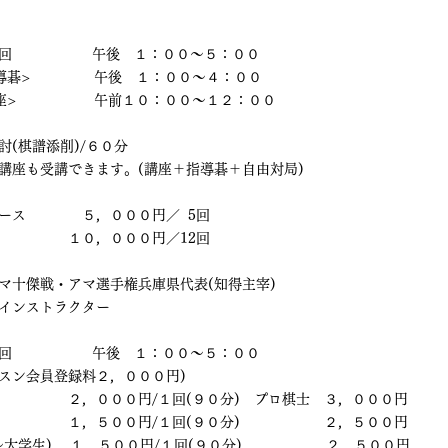
　　　  　    午後　１：００～５：００
導碁>  　　　　午後　１：００～４：００
座>　  　　　　午前１０：００～１２：００
(棋譜添削)/６０分
講座も受講できます。(講座＋指導碁＋自由対局)
　       ５，０００円／  5回
　       １０，０００円／12回
マ十傑戦・アマ選手権兵庫県代表(知得主宰)　
インストラクター
　　　  　    午後　１：００～５：００
ッスン会員登録料２，０００円)
　　　　　２，０００円/１回(９０分)　プロ棋士　３，０００円
　　　　　１，５００円/１回(９０分)　　　　　　２，５００円
大学生)　 １，５００円/１回(９０分)　　　　　　２，５００円