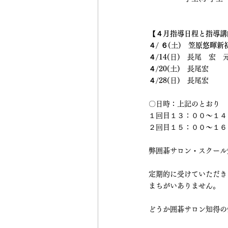
【
４月指導日程と指導講
４/ ６
(土)　
笠原悠暉新
４/14
(日)　長尾　宏　
４/20
(土)　長尾宏　　
４/28
(日)　長尾宏　　
〇日時：上記のとおり
１回目１３：００～１４
２回目１５：００～１６
弊囲碁サロン・スクール
定期的に受けていただき
まちがいありません。
どうか囲碁サロン知得の