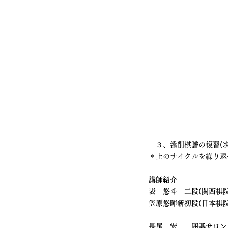
　３、添削棋譜の復習(
＊上のサイクルを繰り返
講師紹介
表　悠斗　二段(関西棋院
笠原悠暉新初段(日本棋院
長尾　宏　　囲碁サロン