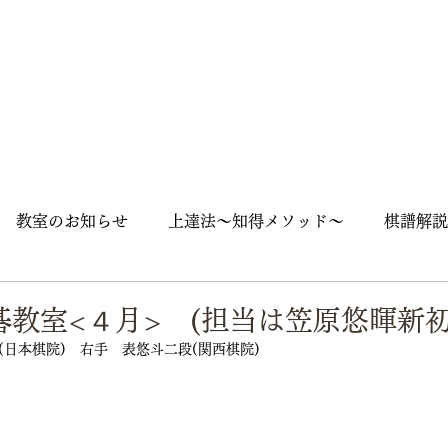
教室のお知らせ
上達法～知得メソッド～
棋譜解説
囲碁入門
石の死活
随筆
囲碁用語
囲碁英語
碁教室<４月> (担当は笠原悠暉新初
日本棋院)　右手　表悠斗二段(関西棋院)
ズ
大会
街角囲碁