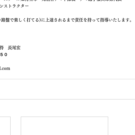
ンストラクター
９路盤で楽しく打てる)に上達されるまで責任を持って指導いたします。
得　長尾宏
５０
ud.com