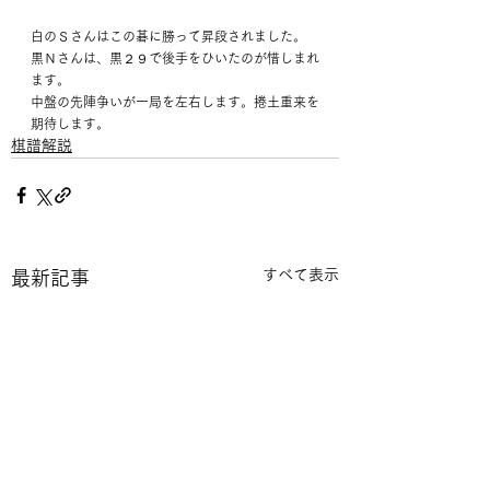
白のＳさんはこの碁に勝って昇段されました。
黒Ｎさんは、黒２９で後手をひいたのが惜しまれ
ます。
中盤の先陣争いが一局を左右します。捲土重来を
期待します。
棋譜解説
すべて表示
最新記事