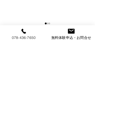
078-436-7650
無料体験申込・お問合せ
コメント
笠原悠暉プロの盤上見
笠原悠暉プロの盤
コメントを追加…
聞録⑥～次の一手コラ
聞録④～次の一手
ム～【前編】AI登場以
ム～ 盤上は
降何が変わったか？例
の世界！AIは味
えばシチョウアタリの
か？AIが示した
常識も？実践を通して
一手とは？<５