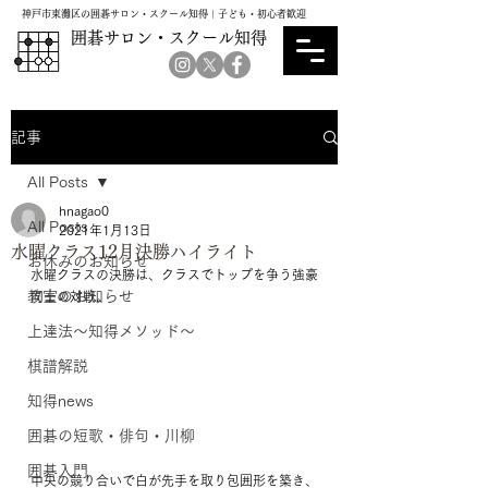
神戸市東灘区の囲碁サロン・スクール知得｜子ども・初心者歓迎
囲碁サロン・スクール知得
記事
All Posts
hnagao0
All Posts
2021年1月13日
水曜クラス12月決勝ハイライト
お休みのお知らせ
水曜クラスの決勝は、クラスでトップを争う強豪
教室のお知らせ
同士の対戦。
上達法～知得メソッド～
棋譜解説
知得news
囲碁の短歌・俳句・川柳
囲碁入門
中央の競り合いで白が先手を取り包囲形を築き、