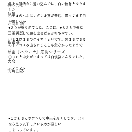
黒を２眼活きに追い込んでは、白の優勢となりま
石の死活
した
随筆
〇１４のハネはナダレル方が普通、黒１７まで白
が苦しいか
囲碁用語
●２９が寄り道でした。ここは、●３２と中央に
囲碁英語
一間トビして頭を出せば黒が打ちやすい。
〇３２は３８のケイマくらいです。黒３３で３５
指導碁
の下にコスみ出されると白も危なかったようで
す。
映画『ハルカナ』応援シリーズ
〇３６と中央が止まっては白優勢となりました。
大会
ハイライト
街角囲碁
●１から３とボウシして中央を厚くします。〇４
なら黒５以下モタレ攻めが厳しい
白まいっています。