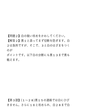
【問題２】白の鋭い攻めをかわしてください。
【解答２】黒１と添ってまず切断を防ぎます。白
２は急所ですが、そこで、３と白のはざまをつく
のが
ポイントです。以下白の分断にも黒１３まで黒も
戦えます。
【第３譜】(１～２８)黒１５の連絡では白にひび
きません。さらに１６と攻められ、白２８まで白