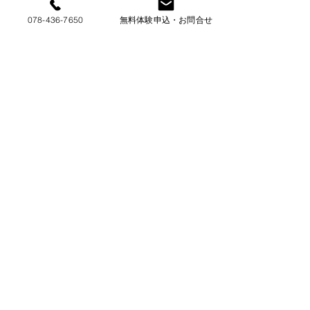
078-436-7650
無料体験申込・お問合せ
【参考図】白８４のカドには黒１と頑張る手があ
りました。以下黒１１まで黒が白の腹中で活きて
しまいます。
【最終譜】(１～１００)白の下辺のシノギは見事
なものでした。白のＳさんの実力が発揮された一
局でした。