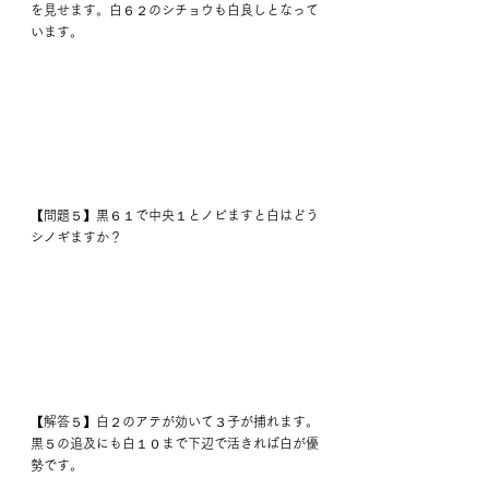
を見せます。白６２のシチョウも白良しとなって
います。
【問題５】黒６１で中央１とノビますと白はどう
シノギますか？
【解答５】白２のアテが効いて３子が捕れます。
黒５の追及にも白１０まで下辺で活きれば白が優
勢です。