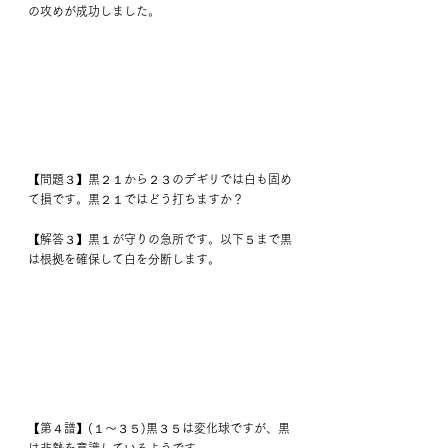
の攻めが成功しました。
【問題３】黒２１から２３のデギリでは白も固め
て損です。黒２１ではどう打ちますか？
【解答３】黒１が守りの急所です。以下５まで黒
は根拠を確保して白を分断します。
【第４譜】(１～３５)黒３５は変化球ですが、黒
は非勢を意識しているようです。