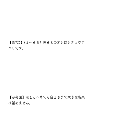
【第7譜】(１～６５）黒６３のオシはシチョウア
タリです。
【参考図】黒１とハネても白１６まで大きな戦果
は望めません。