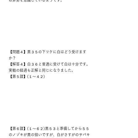
【問題４】黒３５の下ツケに白はどう受けます
か？
【解答４】白３６と普通に受けて白は十分です。
実戦の経過も正解と同じになりました。
【第５譜】(１～４２)
【第６譜】(１～６２)黒５３と準備してから５５
のノゾキが黒の狙いですが、白がさすがのサバキ