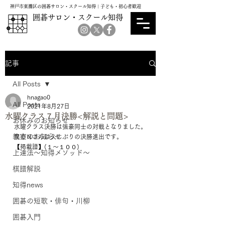
神戸市東灘区の囲碁サロン・スクール知得｜子ども・初心者歓迎
囲碁サロン・スクール知得
記事
All Posts
hnagao0
All Posts
2021年8月27日
水曜クラス７月決勝<解説と問題>
お休みのお知らせ
水曜クラス決勝は強豪同士の対戦となりました。
教室のお知らせ
黒のＮさんは久しぶりの決勝進出です。
【掲載譜】(１～１００)
上達法～知得メソッド～
棋譜解説
知得news
囲碁の短歌・俳句・川柳
囲碁入門