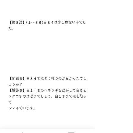
【第８譜】(１～８６)白８４は少し危ない手でし
た。
【問題６】白８４ではどう打つのが良かったでし
ょうか？
【解答６】白１・３のハネツギを効かして白５と
ツケコすのはどうでしょう。白１７まで黒を取っ
て
シノイでいます。