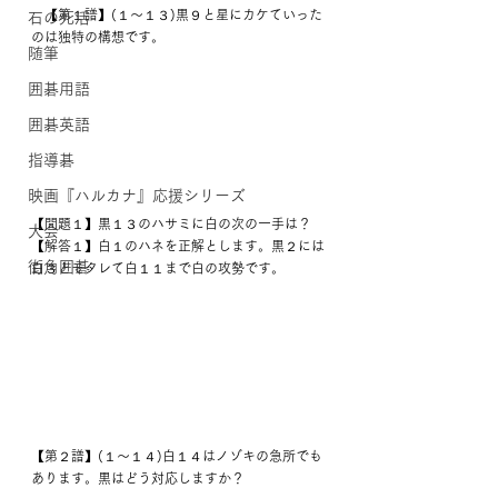
　【第１譜】(１～１３)黒９と星にカケていった
石の死活
のは独特の構想です。
随筆
囲碁用語
囲碁英語
指導碁
映画『ハルカナ』応援シリーズ
【問題１】黒１３のハサミに白の次の一手は？
大会
【解答１】白１のハネを正解とします。黒２には
街角囲碁
白３とモタレて白１１まで白の攻勢です。
【第２譜】(１～１４)白１４はノゾキの急所でも
あります。黒はどう対応しますか？