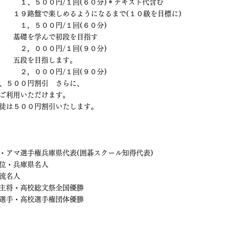
　　　１、５００円/１回(６０分)＊テキスト代含む
　　１９路盤で楽しめるようになるまで(１０級を目標に)
　　　１，５００円/１回(６０分)
　　基礎を学んで初段を目指す
　　　２，０００円/１回(９０分)　　
　　五段を目指します。
　　　２，０００円/１回(９０分)
、５００円割引　さらに、
 会員チケットをご利用いただけます。
徒は５００円割引いたします。
・アマ選手権兵庫県代表(囲碁スクール知得代表)
位・兵庫県名人
流名人
主将・高校総文祭全国優勝
選手・高校選手権団体優勝