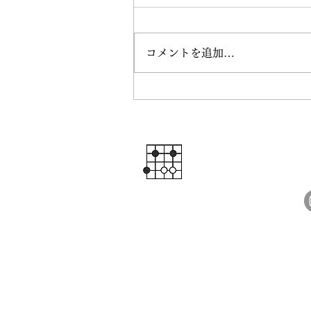
コメントを追加…
街角囲碁シリーズ②大分県
「囲碁とごはん」に行って
ました。by入門インストラ
囲碁サロン・ス
ターめいこ
囲碁教室、こ