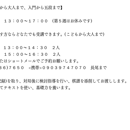
から大人まで、入門から五段まで】
　１３：００～１７：００　(第５週はお休みです)
す方ならどなたでも受講できます。(こどもから大人まで)
　　１３：００～１４：３０　２人
　１５：００～１６：３０　２人
たはショートメールでご予約お願いします。
４３６)７６５０　<携帯>０９０３９７４７０７０　長尾まで
記録)を取り、対局後に検討指導を行い、棋譜を添削してお渡しします。
てテキストを使い、基礎力を養います。