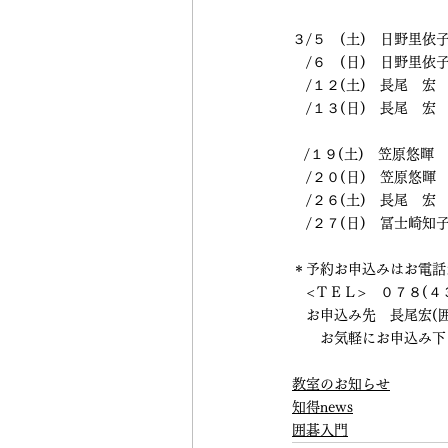
３/５　(土)　日野里依
　/６　(日)　日野里依
　/１２(土)　長尾　宏
　/１３(日)　長尾　宏
   /１９(土)　笠原悠
　/２０(日)　笠原悠暉
　/２６(土)　長尾　宏
　/２７(日)　冨士崎知
＊予約お申込みはお電話
　<ＴＥＬ>　０７８(４
　お申込み先　長尾宏(
　　お気軽にお申込み下
教室のお知らせ
知得news
囲碁入門