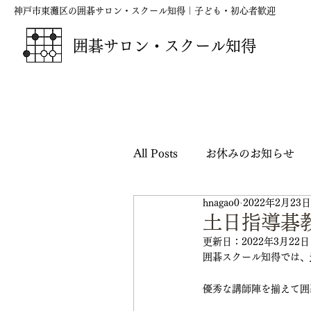
神戸市東灘区の囲碁サロン・スクール知得｜子ども・初心者歓迎
囲碁サロン・スクール知得
All Posts
お休みのお知らせ
hnagao0
2022年2月23日
囲碁の短歌・俳句・川柳
土日指導碁
更新日：
2022年3月22日
囲碁スクール知得では、
映画『ハルカナ』応援シリー
優秀な講師陣を揃えて囲