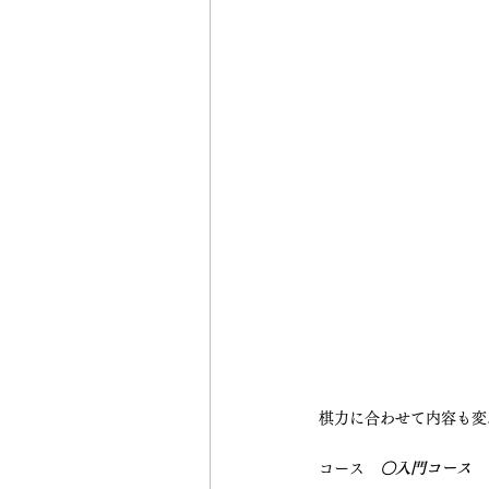
棋力に合わせて内容も変
コース　
〇入門コース
　