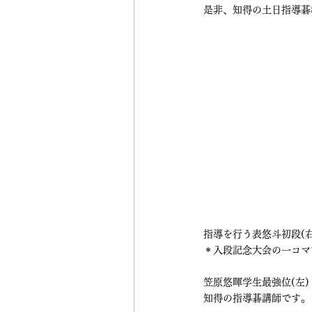
是非、知得の土日指導碁
指導を行う表悠斗初段(右
＊入段記念大会の一コマ
笠原悠暉学生最強位(左)
知得の指導碁講師です。