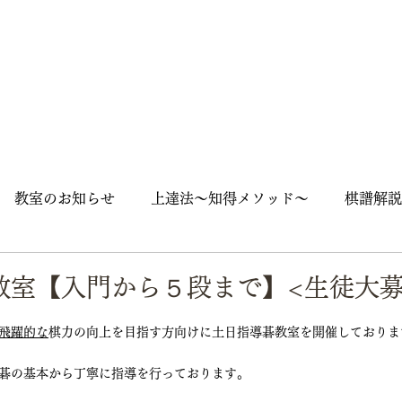
教室のお知らせ
上達法～知得メソッド～
棋譜解説
囲碁入門
石の死活
随筆
囲碁用語
囲碁英語
教室【入門から５段まで】<生徒大募
飛躍的な
棋力の向上を目指す方向けに土日指導碁教室を開催しておりま
ズ
大会
街角囲碁
碁の基本から丁寧に指導を行っております。