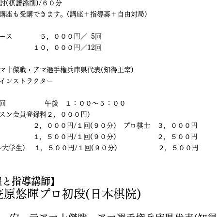
(棋譜添削)/６０分
講座も受講できます。(講座＋指導碁＋自由対局)
　       ５，０００円／  5回
　       １０，０００円／12回
マ十傑戦・アマ選手権兵庫県代表(知得主宰)　
インストラクター
　　　  　    午後　１：００～５：００
ッスン会員登録料２，０００円)
　　　　　２，０００円/１回(９０分)　プロ棋士　３，０００円
　　　　　１，５００円/１回(９０分)　　　　　　２，５００円
大学生)　 １，５００円/１回(９０分)　　　　　　２，５００円
程と指導講師
】
  笠原悠暉プロ初段(日本棋院)