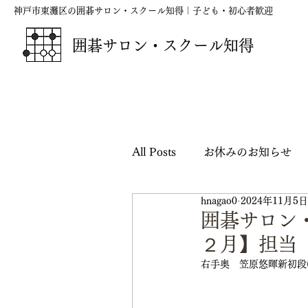
神戸市東灘区の囲碁サロン・スクール知得｜子ども・初心者歓迎
囲碁サロン・スクール知得
All Posts
お休みのお知らせ
hnagao0
2024年11月5日
囲碁の短歌・俳句・川柳
囲碁サロン
２月】担当
映画『ハルカナ』応援シリー
右手奥　笠原悠暉新初段(