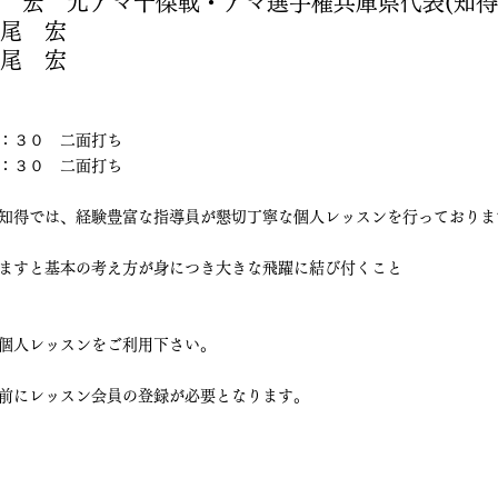
 長尾　宏　元アマ十傑戦・アマ選手権兵庫県代表(知得
 長尾　宏　　　　　　
 長尾　宏　
：３０　二面打ち
：３０　二面打ち
知得では、経験豊富な指導員が懇切丁寧な個人レッスンを行っておりま
ますと基本の考え方が身につき大きな飛躍に結び付くこと
個人レッスンをご利用下さい。
前にレッスン会員の登録が必要となります。