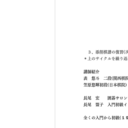
　３、添削棋譜の復習(
＊上のサイクルを繰り返
講師紹介
表　悠斗　二段(関西棋院
笠原悠暉初段(日本棋院)
長尾　宏　　囲碁サロン
長尾　盟子　入門初級イ
全くの入門から初級(１