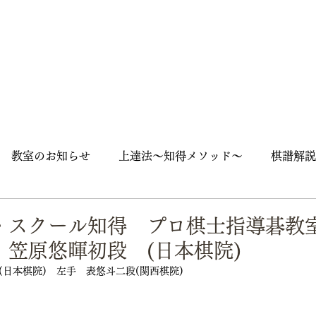
教室のお知らせ
上達法～知得メソッド～
棋譜解説
囲碁入門
石の死活
随筆
囲碁用語
囲碁英語
・スクール知得 プロ棋士指導碁
 笠原悠暉初段 (日本棋院)
ズ
大会
街角囲碁
日本棋院)　左手　表悠斗二段(関西棋院)