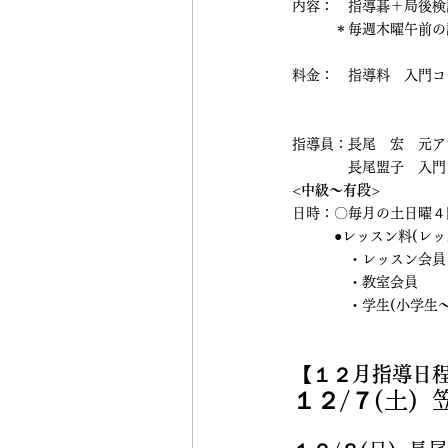
内容：　指導碁＋局後検討
　　　＊毎週木曜午前の
料金：　指導料　入門コース　
　　　　　　　　　　　　　
指導員：長尾　宏　元ア
　　　　長尾盟子　入門
<中級～有段>
日時：〇毎月の土日曜４回
　　　●レッスン料(レ
　　　　・レッスン会員
　　　　・教室会員　　
　　　　・学生(小学生～
【
１２月指導日
１２/７
(土)