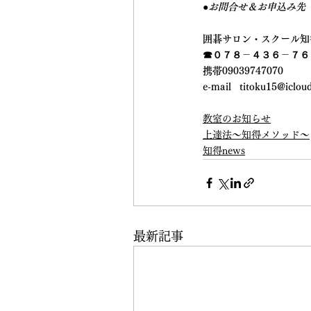
●お問合せ＆お申込み先
囲碁サロン・スクール知
☎０７８－４３６－７６
携帯09039747070
e-mail   titoku15@iclo
教室のお知らせ
上達法～知得メソッド～
知得news
最新記事