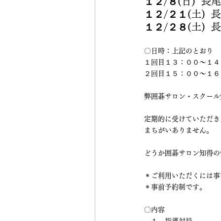
１２/８
(日) 
１２/２１
(土) 
１２/２８
(土) 
〇日時：上記のとおり
１回目１３：００～１４
２回目１５：００～１６
弊囲碁サロン・スクール
定期的に受けていただき
まちがいありません。
どうか囲碁サロン知得の
＊ご利用いただくには事
＊事前予約制です。
〇内容
　１、指導対局