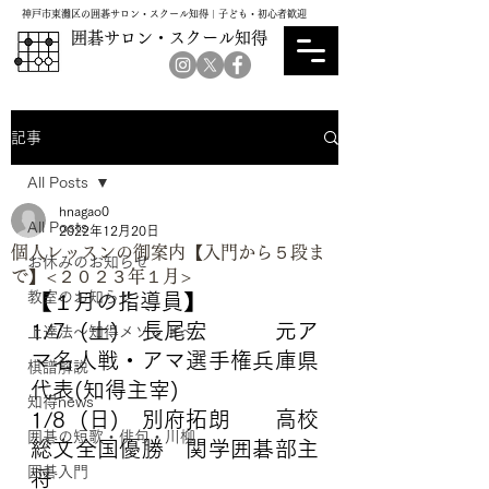
神戸市東灘区の囲碁サロン・スクール知得｜子ども・初心者歓迎
囲碁サロン・スクール知得
記事
All Posts
hnagao0
All Posts
2022年12月20日
個人レッスンの御案内【入門から５段ま
お休みのお知らせ
で】<２０２３年１月>
教室のお知らせ
【１月の指導員】
1/7  (土)　長尾宏　　　元ア
上達法～知得メソッド～
マ名人戦・アマ選手権兵庫県
棋譜解説
代表(知得主宰)
知得news
1/8  (日)　別府拓朗　　高校
囲碁の短歌・俳句・川柳
総文全国優勝　関学囲碁部主
囲碁入門
将