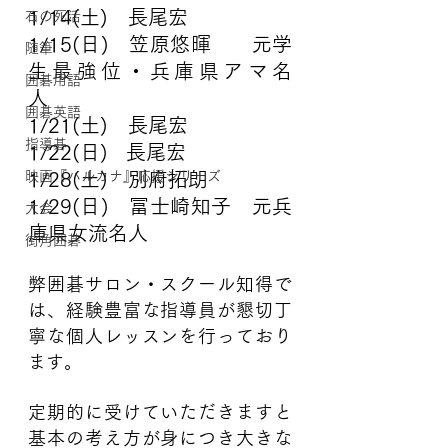
1/14(土)　長尾宏　　　
石の死活
1/15(日)　笠原悠暉　　元学
随筆
生最強位・兵庫県アマ名
囲碁用語
人　　　
囲碁英語
1/21(土)　長尾宏　　
指導碁
1/22(日)   長尾宏
映画『ハルカナ』応援シリーズ
1/28(土)　別府拓朗　　
1/29(日)　冨士崎知子　元兵
大会
庫県女流名人
街角囲碁
弊囲碁サロン・スクール知得で
は、経験豊富な指導員が懇切丁
寧な個人レッスンを行っており
ます。
定期的に受けていただきますと
基本の考え方が身につき大きな