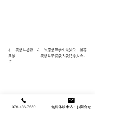
右　表悠斗初段　左　笠原悠暉学生最強位　指導
風景　　　　　　　表悠斗新初段入段記念大会に
て
078-436-7650
無料体験申込・お問合せ
教室のお知らせ