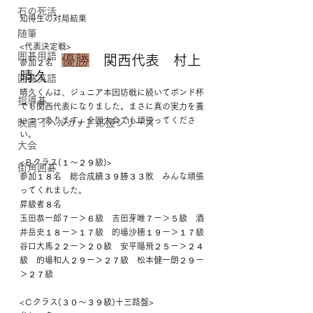
石の死活
知得生の対局結果
随筆
<代表決定戦>　
囲碁用語
優勝
　関西代表　村上
参加２名　
晴久
囲碁英語
晴久くんは、ジュニア本因坊戦に続いてボンド杯
指導碁
でも関西代表になりました。まさに真の実力を養
いつつあります。全国大会でも頑張ってくださ
映画『ハルカナ』応援シリーズ
い。
大会
<Ｂクラス(１～２９級)>
街角囲碁
参加１８名　総合成績３９勝３３敗　みんな頑張
ってくれました。
昇級者８名
玉田恭一郎７ー＞６級　吉田芽唯７ー＞５級　酒
井岳史１８ー＞１７級　的場沙穂１９ー＞１７級
谷口大馬２２ー＞２０級　安平陽飛２５ー＞２４
級　的場和人２９ー＞２７級　松本健一朗２９ー
＞２７級
<Ｃクラス(３０～３９級)十三路盤>