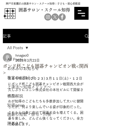
神戸市東灘区の囲碁サロン・スクール知得｜子ども・初心者歓迎
囲碁サロン・スクール知得
記事
All Posts
hnagao0
All Posts
2023年3月23日
ボンド杯こども囲碁チャンピオン戦<関西
お休みのお知らせ
>
教室のお知らせ
去る令和五年(２０２３)３月１１日(土)・１２日
にボンド杯こども囲碁チャンピオン戦関西大会が
上達法～知得メソッド～
久しぶりにコニシ株式会社の本社ビルにて開催さ
れた。
棋譜解説
わが知得のこどもたちも多数参加して大いに健闘
知得news
したが、何より楽しんでいる姿が印象的だった。
これからは春に向けて囲碁大会も増えてくる。囲
囲碁の短歌・俳句・川柳
碁を楽しみ、どんどん強くなってください。全力
囲碁入門
で応援します。