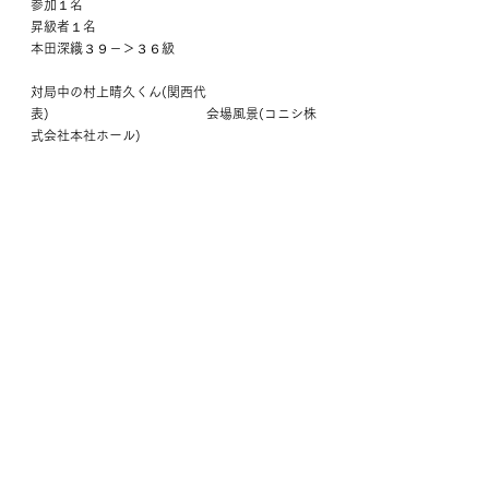
参加１名
昇級者１名
本田深織３９－＞３６級
対局中の村上晴久くん(関西代
表)　　　　　　　　　　　　会場風景(コニシ株
式会社本社ホール)