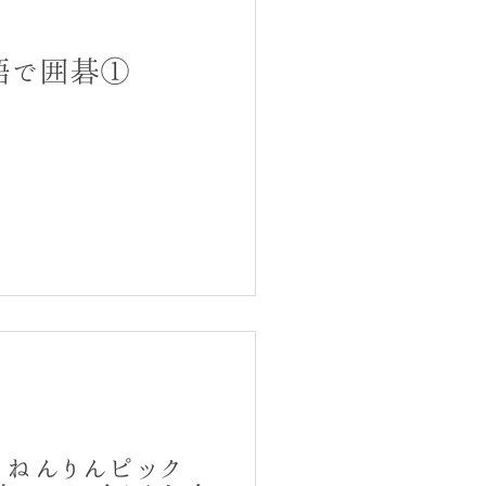
語で囲碁①
ねんりんピック