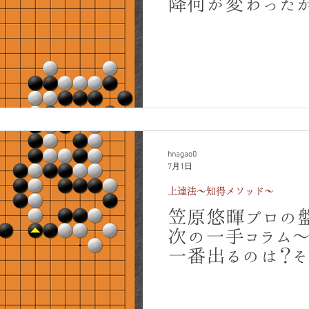
降何が変わったか
アタリの常識も？
プロが掘り下げま
hnagao0
7月1日
上達法～知得メソッド～
笠原悠暉プロの
次の一手コラム～
一番出るのは？
断。AIが示した
間の冷静な判断