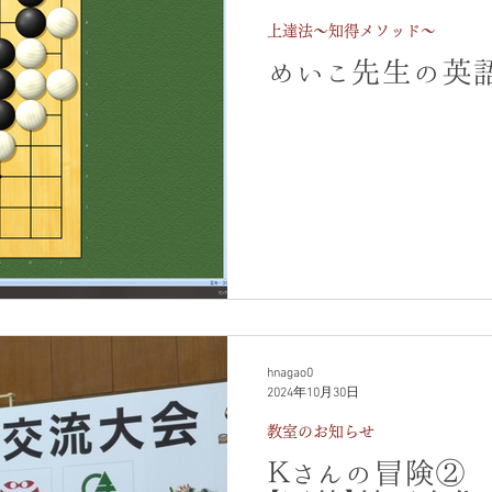
上達法～知得メソッド～
めいこ先生の英
hnagao0
2024年10月30日
教室のお知らせ
Ｋさんの冒険② 