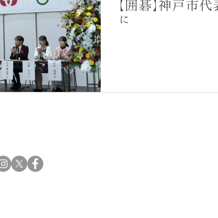
【囲碁】神戸市代
に
トップ
知得
クール
教室案内
ども教室、幼児教室
指導碁教室案内
子ども教室案内
指導囲碁講師紹介
お問合せ
ブログ