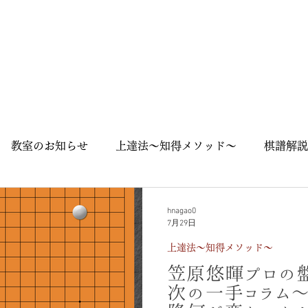
教室のお知らせ
上達法～知得メソッド～
棋譜解説
囲碁入門
石の死活
随筆
囲碁用語
囲碁英語
hnagao0
7月29日
上達法～知得メソッド～
ズ
大会
街角囲碁
笠原悠暉プロの
次の一手コラム～