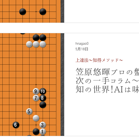
は？
hnagao0
5月18日
上達法～知得メソッド～
笠原悠暉プロの
次の一手コラ
知の世界！AIは
示した最善の一