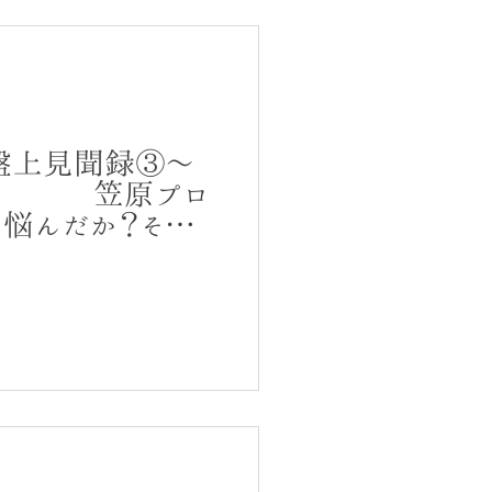
盤上見聞録③～
ム～ 笠原プロ
悩んだか？その
の答えとは？？？
。興味は尽きませ