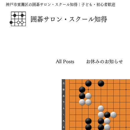
神戸市東灘区の囲碁サロン・スクール知得｜子ども・初心者歓迎
囲碁サロン・スクール知得
All Posts
お休みのお知らせ
囲碁の短歌・俳句・川柳
映画『ハルカナ』応援シリー