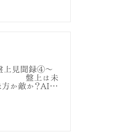
盤上見聞録④～
ム～ 盤上は未
味方か敵か？AIが
手とは？<５月>