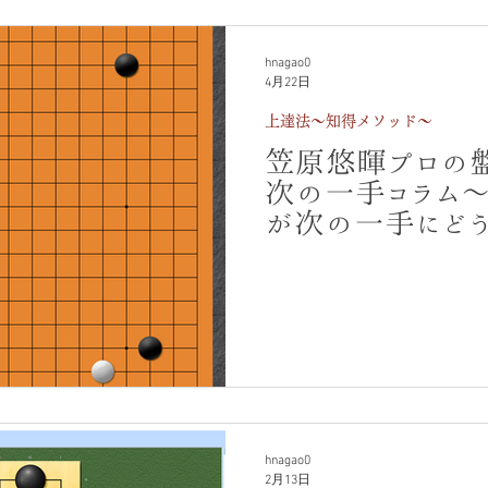
hnagao0
4月22日
上達法～知得メソッド～
笠原悠暉プロの
次の一手コラ
が次の一手にどう
局面のAIの驚愕
だらけの本コラム
ん。<４月>
hnagao0
2月13日