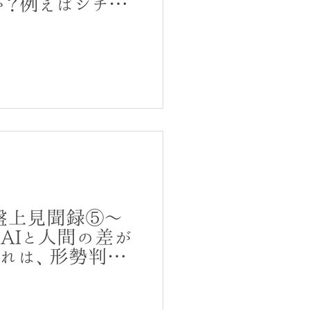
？例えばシチョウ
実践を通して笠原
す。
盤上見聞録⑤～
AIと人間の差が
それは、形勢判
判断とは？そして人
を阻むものと