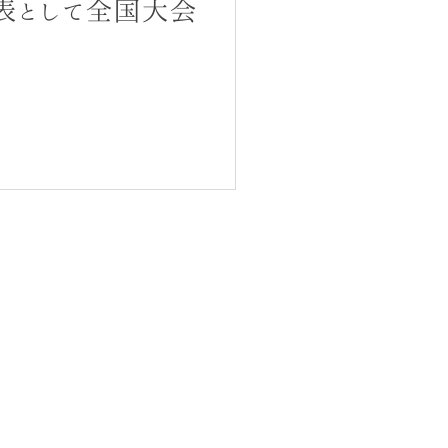
表として全国大会
兵庫県神戸市東灘区田中町1丁目15-7
PEARL・BLDG504号
TEL：078-436-7650