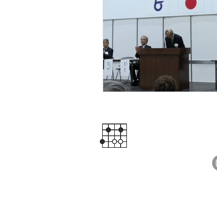
囲碁サロン・ス
囲碁教室、こ